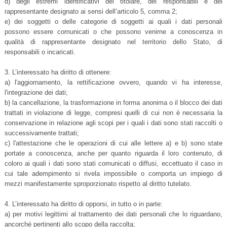
d) degli estremi identificativi del titolare, dei responsabili e del
rappresentante designato ai sensi dell’articolo 5, comma 2;
e) dei soggetti o delle categorie di soggetti ai quali i dati personali
possono essere comunicati o che possono venirne a conoscenza in
qualità di rappresentante designato nel territorio dello Stato, di
responsabili o incaricati.
3. L’interessato ha diritto di ottenere:
a) l'aggiornamento, la rettificazione ovvero, quando vi ha interesse,
l'integrazione dei dati;
b) la cancellazione, la trasformazione in forma anonima o il blocco dei dati
trattati in violazione di legge, compresi quelli di cui non è necessaria la
conservazione in relazione agli scopi per i quali i dati sono stati raccolti o
successivamente trattati;
c) l'attestazione che le operazioni di cui alle lettere a) e b) sono state
portate a conoscenza, anche per quanto riguarda il loro contenuto, di
coloro ai quali i dati sono stati comunicati o diffusi, eccettuato il caso in
cui tale adempimento si rivela impossibile o comporta un impiego di
mezzi manifestamente sproporzionato rispetto al diritto tutelato.
4. L’interessato ha diritto di opporsi, in tutto o in parte:
a) per motivi legittimi al trattamento dei dati personali che lo riguardano,
ancorché pertinenti allo scopo della raccolta;