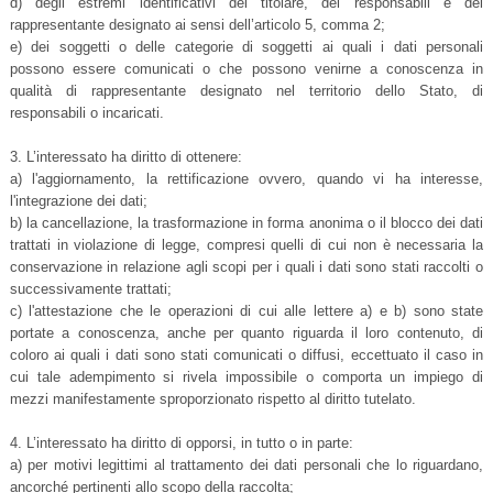
d) degli estremi identificativi del titolare, dei responsabili e del
rappresentante designato ai sensi dell’articolo 5, comma 2;
e) dei soggetti o delle categorie di soggetti ai quali i dati personali
possono essere comunicati o che possono venirne a conoscenza in
qualità di rappresentante designato nel territorio dello Stato, di
responsabili o incaricati.
3. L’interessato ha diritto di ottenere:
a) l'aggiornamento, la rettificazione ovvero, quando vi ha interesse,
l'integrazione dei dati;
b) la cancellazione, la trasformazione in forma anonima o il blocco dei dati
trattati in violazione di legge, compresi quelli di cui non è necessaria la
conservazione in relazione agli scopi per i quali i dati sono stati raccolti o
successivamente trattati;
c) l'attestazione che le operazioni di cui alle lettere a) e b) sono state
portate a conoscenza, anche per quanto riguarda il loro contenuto, di
coloro ai quali i dati sono stati comunicati o diffusi, eccettuato il caso in
cui tale adempimento si rivela impossibile o comporta un impiego di
mezzi manifestamente sproporzionato rispetto al diritto tutelato.
4. L’interessato ha diritto di opporsi, in tutto o in parte:
a) per motivi legittimi al trattamento dei dati personali che lo riguardano,
ancorché pertinenti allo scopo della raccolta;